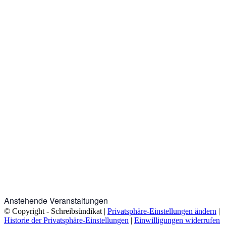
Sieh dir diesen Beitrag auf Instagram an
Ein Beitrag geteilt von Schreibsündikat e.V. (@schreibsuendikat)
Anstehende Veranstaltungen
© Copyright - Schreibsündikat |
Privatsphäre-Einstellungen ändern
|
Historie der Privatsphäre-Einstellungen
|
Einwilligungen widerrufen